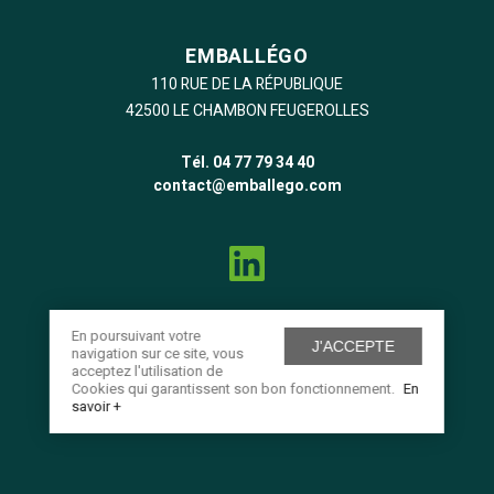
EMBALLÉGO
110 RUE DE LA RÉPUBLIQUE
42500 LE CHAMBON FEUGEROLLES
Tél. 04 77 79 34 40
contact@emballego.com
CGV
En poursuivant votre
J'ACCEPTE
navigation sur ce site, vous
Mentions légales
acceptez l'utilisation de
Cookies qui garantissent son bon fonctionnement.
En
Données personnelles
savoir +